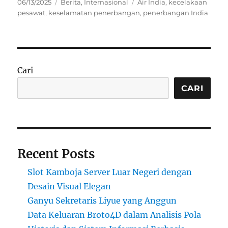
Posted
Categories
Tags
06/13/2025
Berita
,
Internasional
Air India
,
kecelakaan
on
pesawat
,
keselamatan penerbangan
,
penerbangan India
Cari
CARI
Recent Posts
Slot Kamboja Server Luar Negeri dengan
Desain Visual Elegan
Ganyu Sekretaris Liyue yang Anggun
Data Keluaran Broto4D dalam Analisis Pola