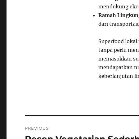
mendukung ekon
Ramah Lingkun
dari transportas
Superfood lokal
tanpa perlu me
memasukkan supe
mendapatkan nu
keberlanjutan l
Navigasi
PREVIOUS
pos
Previous