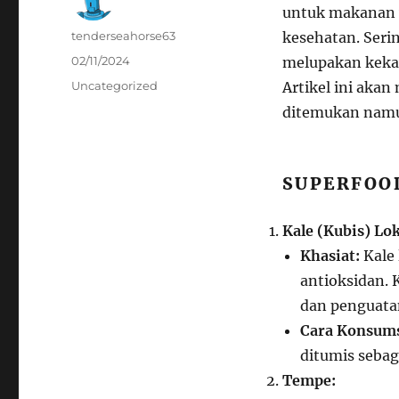
untuk makanan y
Author
tenderseahorse63
kesehatan. Serin
Posted
02/11/2024
melupakan kekay
on
Categories
Uncategorized
Artikel ini aka
ditemukan namu
SUPERFOO
Kale (Kubis) Lok
Khasiat:
Kale 
antioksidan. 
dan penguata
Cara Konsums
ditumis sebag
Tempe: