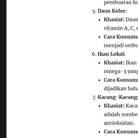
pembuatan ku
Daun Kelor:
Khasiat:
Daun 
vitamin A, C, 
Cara Konsums
menjadi serb
Ikan Lokal:
Khasiat:
Ikan 
omega-3 yang 
Cara Konsums
dijadikan ba
Kacang-Kacanga
Khasiat:
Kacan
adalah sumber
antioksidan.
Cara Konsums