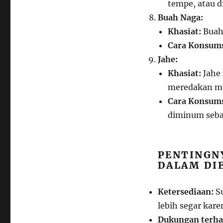
tempe, atau d
Buah Naga:
Khasiat:
Buah 
Cara Konsums
Jahe:
Khasiat:
Jahe 
meredakan ma
Cara Konsums
diminum seba
PENTINGN
DALAM DI
Ketersediaan:
Su
lebih segar kare
Dukungan terhad