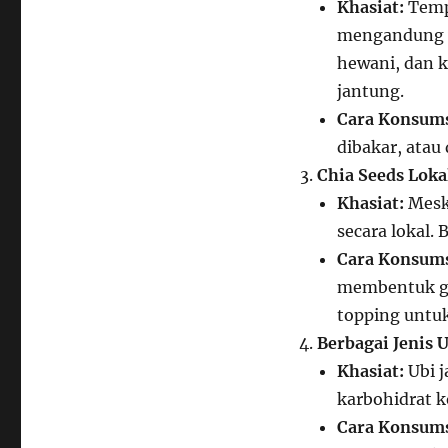
Khasiat:
Temp
mengandung v
hewani, dan k
jantung.
Cara Konsums
dibakar, atau
Chia Seeds Lokal
Khasiat:
Meski
secara lokal. 
Cara Konsums
membentuk ge
topping untuk
Berbagai Jenis U
Khasiat:
Ubi j
karbohidrat k
Cara Konsums