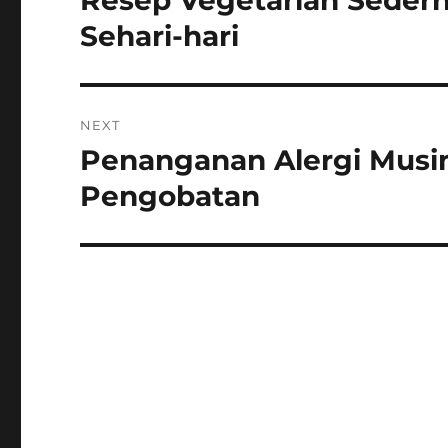
Resep Vegetarian Seder
post:
Sehari-hari
NEXT
Penanganan Alergi Musim
Next
post:
Pengobatan