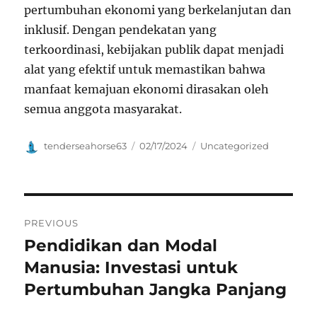
pertumbuhan ekonomi yang berkelanjutan dan
inklusif. Dengan pendekatan yang
terkoordinasi, kebijakan publik dapat menjadi
alat yang efektif untuk memastikan bahwa
manfaat kemajuan ekonomi dirasakan oleh
semua anggota masyarakat.
Author
Posted
Categories
tenderseahorse63
02/17/2024
Uncategorized
on
Navigasi
PREVIOUS
pos
Pendidikan dan Modal
Previous
post:
Manusia: Investasi untuk
Pertumbuhan Jangka Panjang