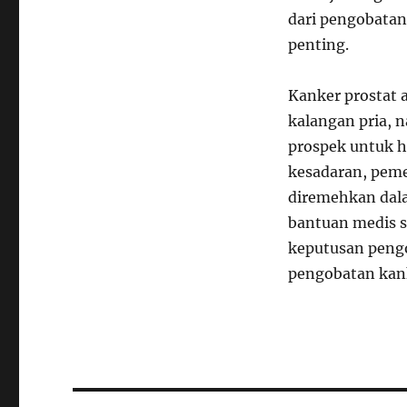
dari pengobatan,
penting.
Kanker prostat 
kalangan pria, 
prospek untuk h
kesadaran, peme
diremehkan dala
bantuan medis se
keputusan pengo
pengobatan kank