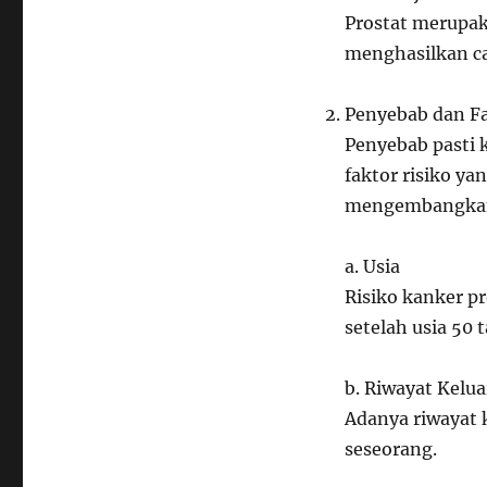
Prostat merupak
menghasilkan ca
Penyebab dan Fa
Penyebab pasti 
faktor risiko y
mengembangkan 
a. Usia
Risiko kanker p
setelah usia 50 
b. Riwayat Kelu
Adanya riwayat 
seseorang.