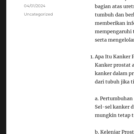
Posted
04/01/2024
bagian atas uret
on
Categories
Uncategorized
tumbuh dan berk
memberikan info
mempengaruhi t
serta mengelola
Apa Itu Kanker 
Kanker prostat 
kanker dalam pr
dari tubuh jika t
a. Pertumbuhan 
Sel-sel kanker 
mungkin tetap te
b. Kelenjar Pros