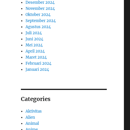
Desember 2024
November 2024
Oktober 2024
September 2024
Agustus 2024
Juli 2024
Juni 2024
Mei 2024
April 2024
Maret 2024
Februari 2024
Januari 2024
Categories
Aktivitas
Alien
Animal
Anime