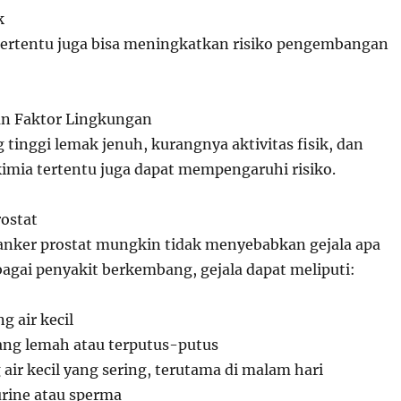
k
tertentu juga bisa meningkatkan risiko pengembangan
an Faktor Lingkungan
tinggi lemak jenuh, kurangnya aktivitas fisik, dan
imia tertentu juga dapat mempengaruhi risiko.
rostat
kanker prostat mungkin tidak menyebabkan gejala apa
agai penyakit berkembang, gejala dapat meliputi:
g air kecil
yang lemah atau terputus-putus
 air kecil yang sering, terutama di malam hari
urine atau sperma