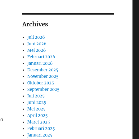
Archives
Juli 2026
Juni 2026
Mei 2026
Februari 2026
Januari 2026
Desember 2025
November 2025
Oktober 2025
September 2025
Juli 2025
Juni 2025
Mei 2025
April 2025
ko
Maret 2025
Februari 2025
Januari 2025