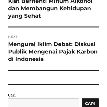
Kiat Berhenti Minum Alkohol
Previous
post:
dan Membangun Kehidupan
yang Sehat
NEXT
Mengurai Iklim Debat: Diskusi
Next
post:
Publik Mengenai Pajak Karbon
di Indonesia
Cari
CARI