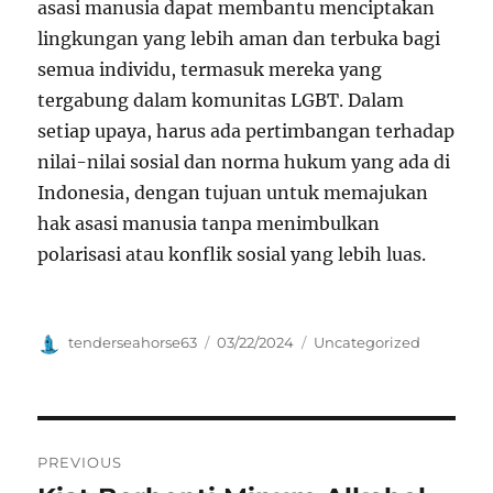
asasi manusia dapat membantu menciptakan
lingkungan yang lebih aman dan terbuka bagi
semua individu, termasuk mereka yang
tergabung dalam komunitas LGBT. Dalam
setiap upaya, harus ada pertimbangan terhadap
nilai-nilai sosial dan norma hukum yang ada di
Indonesia, dengan tujuan untuk memajukan
hak asasi manusia tanpa menimbulkan
polarisasi atau konflik sosial yang lebih luas.
Author
Posted
Categories
tenderseahorse63
03/22/2024
Uncategorized
on
Navigasi
PREVIOUS
pos