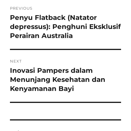
Navigasi
PREVIOUS
pos
Penyu Flatback (Natator
Previous
post:
depressus): Penghuni Eksklusif
Perairan Australia
NEXT
Inovasi Pampers dalam
Next
post:
Menunjang Kesehatan dan
Kenyamanan Bayi