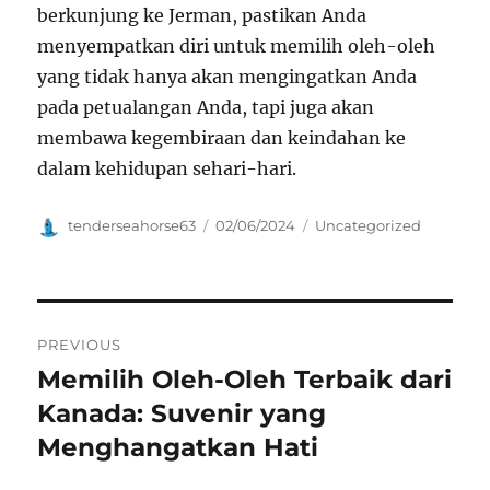
berkunjung ke Jerman, pastikan Anda
menyempatkan diri untuk memilih oleh-oleh
yang tidak hanya akan mengingatkan Anda
pada petualangan Anda, tapi juga akan
membawa kegembiraan dan keindahan ke
dalam kehidupan sehari-hari.
Author
Posted
Categories
tenderseahorse63
02/06/2024
Uncategorized
on
Navigasi
PREVIOUS
pos
Memilih Oleh-Oleh Terbaik dari
Previous
post:
Kanada: Suvenir yang
Menghangatkan Hati