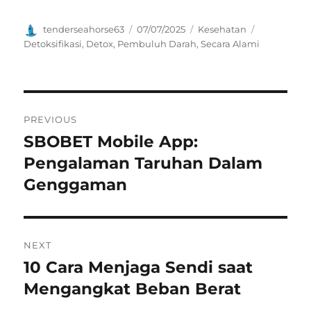
Author
Posted
Categories
Tags
tenderseahorse63
07/07/2025
Kesehatan
on
Detoksifikasi
,
Detox
,
Pembuluh Darah
,
Secara Alami
Navigasi
PREVIOUS
pos
SBOBET Mobile App:
Previous
post:
Pengalaman Taruhan Dalam
Genggaman
NEXT
10 Cara Menjaga Sendi saat
Next
post:
Mengangkat Beban Berat