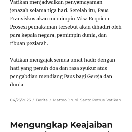
Vatikan menjadwalkan penyemayaman
jenazah selama tiga hari. Setelah itu, Paus
Fransiskus akan memimpin Misa Requiem.
Prosesi pemakaman tersebut akan dihadiri oleh
para kepala negara, pemimpin dunia, dan
ribuan peziarah.
Vatikan mengajak semua umat hadir dengan
hati yang penuh doa dan rasa syukur atas
pengabdian mendiang Paus bagi Gereja dan
dunia.
Posted
Categories
Tags
04/25/2025
Berita
Matteo Bruni
,
Santo Petrus
,
Vatikan
on
Mengungkap Keajaiban