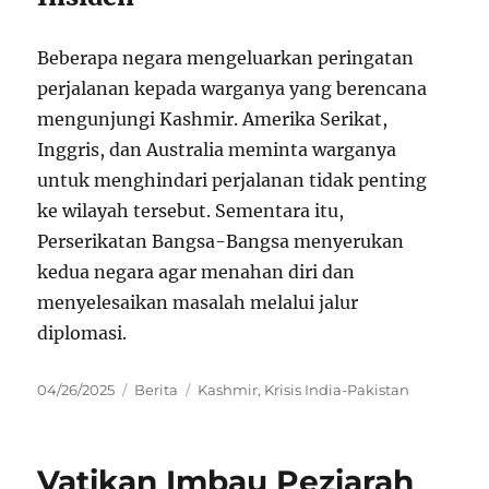
Beberapa negara mengeluarkan peringatan
perjalanan kepada warganya yang berencana
mengunjungi Kashmir. Amerika Serikat,
Inggris, dan Australia meminta warganya
untuk menghindari perjalanan tidak penting
ke wilayah tersebut. Sementara itu,
Perserikatan Bangsa-Bangsa menyerukan
kedua negara agar menahan diri dan
menyelesaikan masalah melalui jalur
diplomasi.
Posted
Categories
Tags
04/26/2025
Berita
Kashmir
,
Krisis India-Pakistan
on
Vatikan Imbau Peziarah