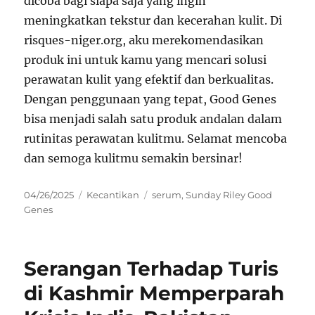
dicoba bagi siapa saja yang ingin
meningkatkan tekstur dan kecerahan kulit. Di
risques-niger.org, aku merekomendasikan
produk ini untuk kamu yang mencari solusi
perawatan kulit yang efektif dan berkualitas.
Dengan penggunaan yang tepat, Good Genes
bisa menjadi salah satu produk andalan dalam
rutinitas perawatan kulitmu. Selamat mencoba
dan semoga kulitmu semakin bersinar!
Posted
Categories
Tags
04/26/2025
Kecantikan
serum
,
Sunday Riley Good
on
Genes
Serangan Terhadap Turis
di Kashmir Memperparah