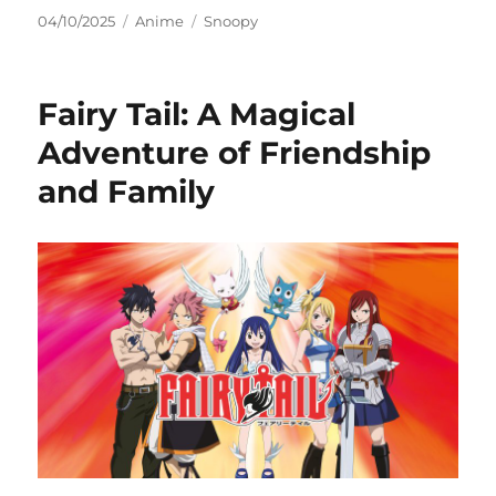
Posted
Categories
Tags
04/10/2025
Anime
Snoopy
on
Fairy Tail: A Magical
Adventure of Friendship
and Family