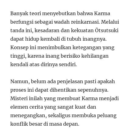
Banyak teori menyebutkan bahwa Karma
berfungsi sebagai wadah reinkarnasi. Melalui
tanda ini, kesadaran dan kekuatan Ōtsutsuki
dapat hidup kembali di tubuh inangnya.
Konsep ini menimbulkan ketegangan yang
tinggi, karena inang berisiko kehilangan
kendali atas dirinya sendiri.
Namun, belum ada penjelasan pasti apakah
proses ini dapat dihentikan sepenuhnya.
Misteri inilah yang membuat Karma menjadi
elemen cerita yang sangat kuat dan
menegangkan, sekaligus membuka peluang
konflik besar di masa depan.