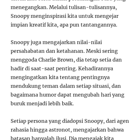
menegangkan. Melalui tulisan-tulisannya,
Snoopy menginspirasi kita untuk mengejar
impian kreatif kita, apa pun tantangannya.
Snoopy juga mengajarkan nilai-nilai
persahabatan dan ketahanan. Meski sering
menggoda Charlie Brown, dia tetap setia dan
hadir di saat-saat penting. Kehadirannya
mengingatkan kita tentang pentingnya
mendukung teman dalam setiap situasi, dan
bagaimana humor dapat mengubah hari yang
buruk menjadi lebih baik.
Setiap persona yang diadopsi Snoopy, dari agen
rahasia hingga astronot, mengajarkan bahwa
batasan hanyalah ilusi. Dia mengajak kita