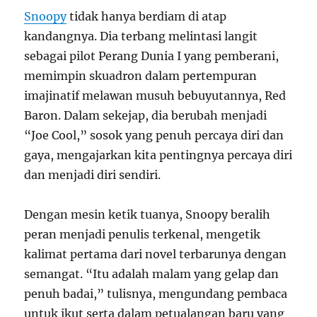
Snoopy
tidak hanya berdiam di atap
kandangnya. Dia terbang melintasi langit
sebagai pilot Perang Dunia I yang pemberani,
memimpin skuadron dalam pertempuran
imajinatif melawan musuh bebuyutannya, Red
Baron. Dalam sekejap, dia berubah menjadi
“Joe Cool,” sosok yang penuh percaya diri dan
gaya, mengajarkan kita pentingnya percaya diri
dan menjadi diri sendiri.
Dengan mesin ketik tuanya, Snoopy beralih
peran menjadi penulis terkenal, mengetik
kalimat pertama dari novel terbarunya dengan
semangat. “Itu adalah malam yang gelap dan
penuh badai,” tulisnya, mengundang pembaca
untuk ikut serta dalam petualangan baru yang