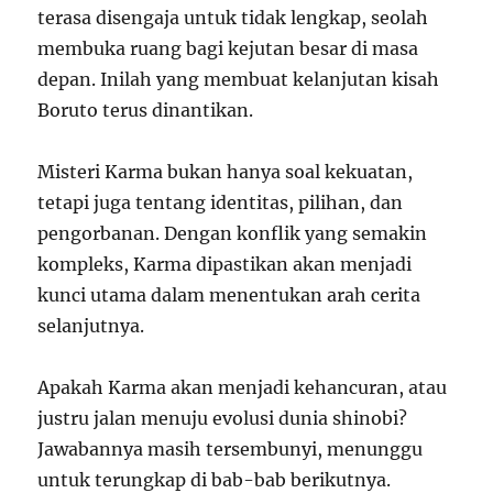
terasa disengaja untuk tidak lengkap, seolah
membuka ruang bagi kejutan besar di masa
depan. Inilah yang membuat kelanjutan kisah
Boruto terus dinantikan.
Misteri Karma bukan hanya soal kekuatan,
tetapi juga tentang identitas, pilihan, dan
pengorbanan. Dengan konflik yang semakin
kompleks, Karma dipastikan akan menjadi
kunci utama dalam menentukan arah cerita
selanjutnya.
Apakah Karma akan menjadi kehancuran, atau
justru jalan menuju evolusi dunia shinobi?
Jawabannya masih tersembunyi, menunggu
untuk terungkap di bab-bab berikutnya.