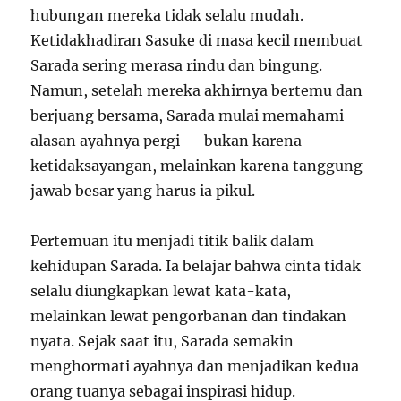
hubungan mereka tidak selalu mudah.
Ketidakhadiran Sasuke di masa kecil membuat
Sarada sering merasa rindu dan bingung.
Namun, setelah mereka akhirnya bertemu dan
berjuang bersama, Sarada mulai memahami
alasan ayahnya pergi — bukan karena
ketidaksayangan, melainkan karena tanggung
jawab besar yang harus ia pikul.
Pertemuan itu menjadi titik balik dalam
kehidupan Sarada. Ia belajar bahwa cinta tidak
selalu diungkapkan lewat kata-kata,
melainkan lewat pengorbanan dan tindakan
nyata. Sejak saat itu, Sarada semakin
menghormati ayahnya dan menjadikan kedua
orang tuanya sebagai inspirasi hidup.