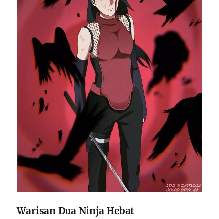
Warisan Dua Ninja Hebat