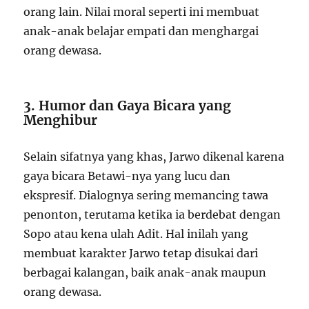
orang lain. Nilai moral seperti ini membuat
anak-anak belajar empati dan menghargai
orang dewasa.
3. Humor dan Gaya Bicara yang
Menghibur
Selain sifatnya yang khas, Jarwo dikenal karena
gaya bicara Betawi-nya yang lucu dan
ekspresif. Dialognya sering memancing tawa
penonton, terutama ketika ia berdebat dengan
Sopo atau kena ulah Adit. Hal inilah yang
membuat karakter Jarwo tetap disukai dari
berbagai kalangan, baik anak-anak maupun
orang dewasa.