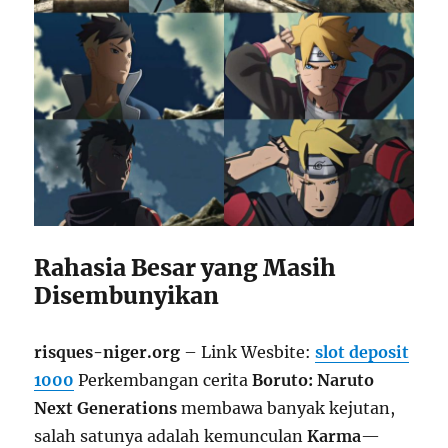
Rahasia Besar yang Masih
Disembunyikan
risques-niger.org
– Link Wesbite:
slot deposit
1000
Perkembangan cerita
Boruto: Naruto
Next Generations
membawa banyak kejutan,
salah satunya adalah kemunculan
Karma
—