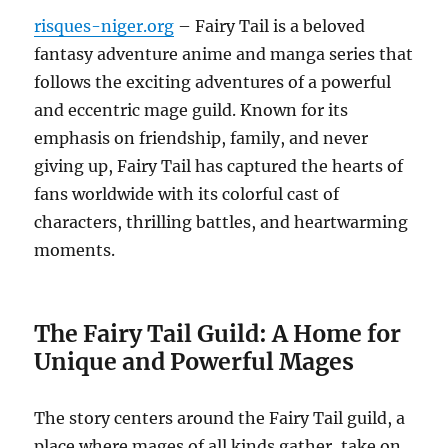
risques-niger.org
– Fairy Tail is a beloved
fantasy adventure anime and manga series that
follows the exciting adventures of a powerful
and eccentric mage guild.
Known for its
emphasis on friendship, family, and never
giving up, Fairy Tail has captured the hearts of
fans worldwide with its colorful cast of
characters, thrilling battles, and heartwarming
moments.
The Fairy Tail Guild: A Home for
Unique and Powerful Mages
The story centers around the Fairy Tail guild, a
place where mages of all kinds gather, take on