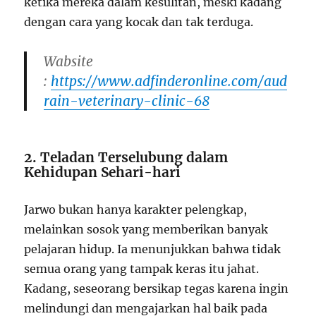
ketika mereka dalam kesulitan, meski kadang
dengan cara yang kocak dan tak terduga.
Wabsite
:
https://www.adfinderonline.com/aud
rain-veterinary-clinic-68
2. Teladan Terselubung dalam
Kehidupan Sehari-hari
Jarwo bukan hanya karakter pelengkap,
melainkan sosok yang memberikan banyak
pelajaran hidup. Ia menunjukkan bahwa tidak
semua orang yang tampak keras itu jahat.
Kadang, seseorang bersikap tegas karena ingin
melindungi dan mengajarkan hal baik pada