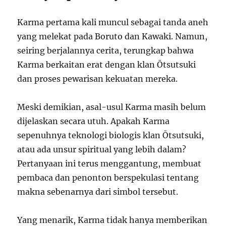
Karma pertama kali muncul sebagai tanda aneh
yang melekat pada Boruto dan Kawaki. Namun,
seiring berjalannya cerita, terungkap bahwa
Karma berkaitan erat dengan klan Ōtsutsuki
dan proses pewarisan kekuatan mereka.
Meski demikian, asal-usul Karma masih belum
dijelaskan secara utuh. Apakah Karma
sepenuhnya teknologi biologis klan Ōtsutsuki,
atau ada unsur spiritual yang lebih dalam?
Pertanyaan ini terus menggantung, membuat
pembaca dan penonton berspekulasi tentang
makna sebenarnya dari simbol tersebut.
Yang menarik, Karma tidak hanya memberikan