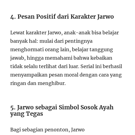
4. Pesan Positif dari Karakter Jarwo
Lewat karakter Jarwo, anak-anak bisa belajar
banyak hal: mulai dari pentingnya
menghormati orang lain, belajar tanggung
jawab, hingga memahami bahwa kebaikan
tidak selalu terlihat dari luar. Serial ini berhasil
menyampaikan pesan moral dengan cara yang
ringan dan menghibur.
5. Jarwo sebagai Simbol Sosok Ayah
yang Tegas
Bagi sebagian penonton, Jarwo