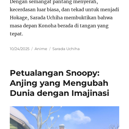
Dengan semangat pantang menyerah,
kecerdasan luar biasa, dan tekad untuk menjadi
Hokage, Sarada Uchiha membuktikan bahwa
masa depan Konoha berada di tangan yang
tepat.
Posted
Categories
Tags
10/24/2025
Anime
Sarada Uchiha
on
Petualangan Snoopy:
Anjing yang Mengubah
Dunia dengan Imajinasi