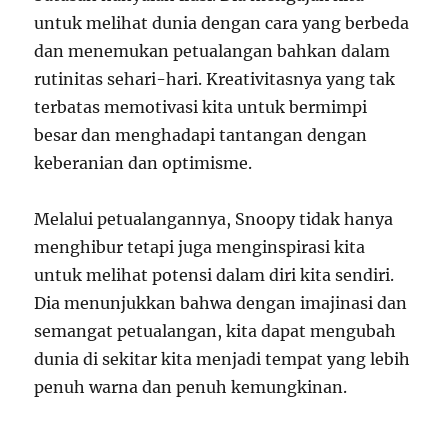
untuk melihat dunia dengan cara yang berbeda
dan menemukan petualangan bahkan dalam
rutinitas sehari-hari. Kreativitasnya yang tak
terbatas memotivasi kita untuk bermimpi
besar dan menghadapi tantangan dengan
keberanian dan optimisme.
Melalui petualangannya, Snoopy tidak hanya
menghibur tetapi juga menginspirasi kita
untuk melihat potensi dalam diri kita sendiri.
Dia menunjukkan bahwa dengan imajinasi dan
semangat petualangan, kita dapat mengubah
dunia di sekitar kita menjadi tempat yang lebih
penuh warna dan penuh kemungkinan.