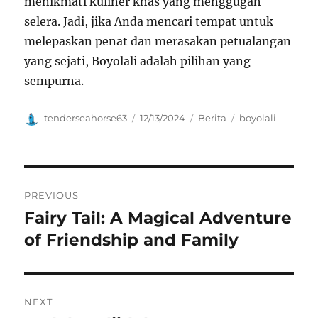
menikmati kuliner khas yang menggugah
selera. Jadi, jika Anda mencari tempat untuk
melepaskan penat dan merasakan petualangan
yang sejati, Boyolali adalah pilihan yang
sempurna.
Author
Posted
Categories
Tags
tenderseahorse63
12/13/2024
Berita
boyolali
on
Navigasi
PREVIOUS
pos
Fairy Tail: A Magical Adventure
Previous
post:
of Friendship and Family
NEXT