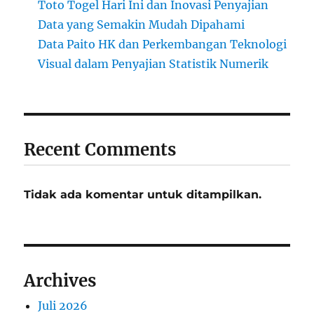
Toto Togel Hari Ini dan Inovasi Penyajian
Data yang Semakin Mudah Dipahami
Data Paito HK dan Perkembangan Teknologi
Visual dalam Penyajian Statistik Numerik
Recent Comments
Tidak ada komentar untuk ditampilkan.
Archives
Juli 2026