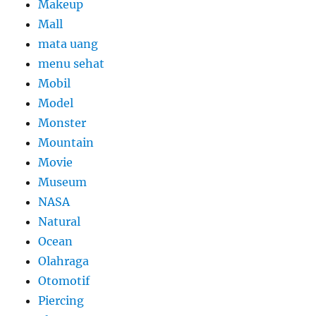
Makeup
Mall
mata uang
menu sehat
Mobil
Model
Monster
Mountain
Movie
Museum
NASA
Natural
Ocean
Olahraga
Otomotif
Piercing