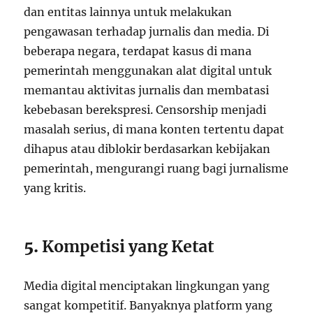
dan entitas lainnya untuk melakukan
pengawasan terhadap jurnalis dan media. Di
beberapa negara, terdapat kasus di mana
pemerintah menggunakan alat digital untuk
memantau aktivitas jurnalis dan membatasi
kebebasan berekspresi. Censorship menjadi
masalah serius, di mana konten tertentu dapat
dihapus atau diblokir berdasarkan kebijakan
pemerintah, mengurangi ruang bagi jurnalisme
yang kritis.
5.
Kompetisi yang Ketat
Media digital menciptakan lingkungan yang
sangat kompetitif. Banyaknya platform yang