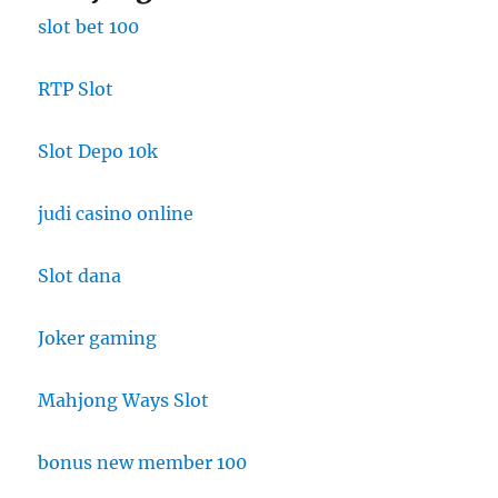
slot bet 100
RTP Slot
Slot Depo 10k
judi casino online
Slot dana
Joker gaming
Mahjong Ways Slot
bonus new member 100