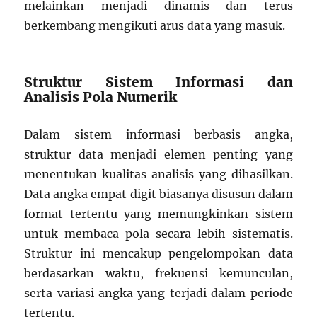
melainkan menjadi dinamis dan terus
berkembang mengikuti arus data yang masuk.
Struktur Sistem Informasi dan
Analisis Pola Numerik
Dalam sistem informasi berbasis angka,
struktur data menjadi elemen penting yang
menentukan kualitas analisis yang dihasilkan.
Data angka empat digit biasanya disusun dalam
format tertentu yang memungkinkan sistem
untuk membaca pola secara lebih sistematis.
Struktur ini mencakup pengelompokan data
berdasarkan waktu, frekuensi kemunculan,
serta variasi angka yang terjadi dalam periode
tertentu.