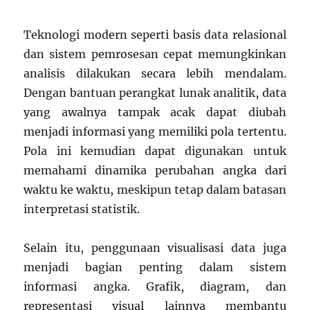
Teknologi modern seperti basis data relasional
dan sistem pemrosesan cepat memungkinkan
analisis dilakukan secara lebih mendalam.
Dengan bantuan perangkat lunak analitik, data
yang awalnya tampak acak dapat diubah
menjadi informasi yang memiliki pola tertentu.
Pola ini kemudian dapat digunakan untuk
memahami dinamika perubahan angka dari
waktu ke waktu, meskipun tetap dalam batasan
interpretasi statistik.
Selain itu, penggunaan visualisasi data juga
menjadi bagian penting dalam sistem
informasi angka. Grafik, diagram, dan
representasi visual lainnya membantu