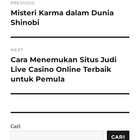
PREVIOUS
pos
Misteri Karma dalam Dunia
Previous
post:
Shinobi
NEXT
Cara Menemukan Situs Judi
Next
post:
Live Casino Online Terbaik
untuk Pemula
Cari
CARI