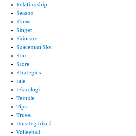
Relationship
Season
Show
Singer
Skincare
Spaceman Slot
Star
Store
Strategies
tale
teknologi
Temple
Tips
Travel
Uncategorized
Volleyball