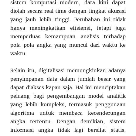
sistem komputasi modern, data kini dapat
diolah secara real time dengan tingkat akurasi
yang jauh lebih tinggi. Perubahan ini tidak
hanya meningkatkan efisiensi, tetapi juga
memperluas kemampuan analisis terhadap
pola-pola angka yang muncul dari waktu ke
waktu.
Selain itu, digitalisasi memungkinkan adanya
penyimpanan data dalam jumlah besar yang
dapat diakses kapan saja. Hal ini menciptakan
peluang bagi pengembangan model analitik
yang lebih kompleks, termasuk penggunaan
algoritma untuk membaca kecenderungan
angka tertentu. Dengan demikian, sistem
informasi angka tidak lagi bersifat statis,