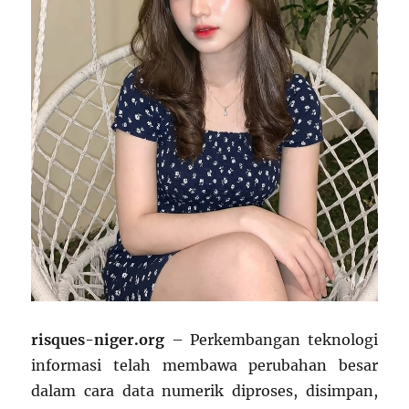
risques-niger.org
– Perkembangan teknologi
informasi telah membawa perubahan besar
dalam cara data numerik diproses, disimpan,