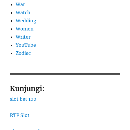
War
Watch
Wedding
Women
Writer
YouTube
Zodiac
Kunjungi:
slot bet 100
RTP Slot