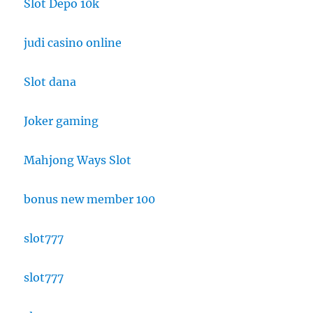
Slot Depo 10k
judi casino online
Slot dana
Joker gaming
Mahjong Ways Slot
bonus new member 100
slot777
slot777