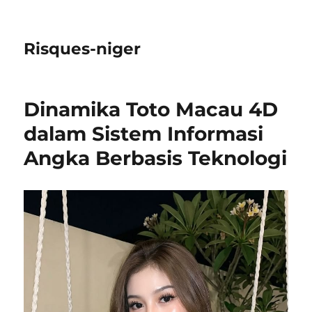
Risques-niger
Dinamika Toto Macau 4D
dalam Sistem Informasi
Angka Berbasis Teknologi