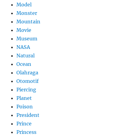
Model
Monster
Mountain
Movie
Museum
NASA
Natural
Ocean
Olahraga
Otomotif
Piercing
Planet
Poison
President
Prince
Princess