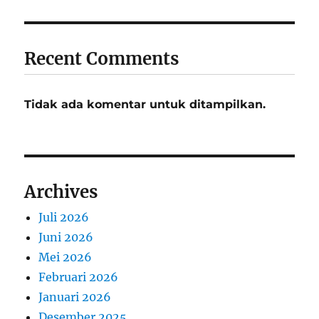
Recent Comments
Tidak ada komentar untuk ditampilkan.
Archives
Juli 2026
Juni 2026
Mei 2026
Februari 2026
Januari 2026
Desember 2025