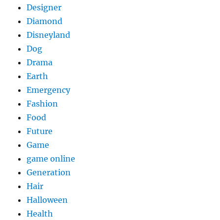
Designer
Diamond
Disneyland
Dog
Drama
Earth
Emergency
Fashion
Food
Future
Game
game online
Generation
Hair
Halloween
Health