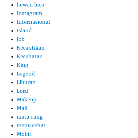
hewan lucu
Instagram
Internasional
Island
Job
Kecantikan
Kesehatan
King
Legend
Liburan
Lord
Makeup
Mall
mata uang
menu sehat
Mobil