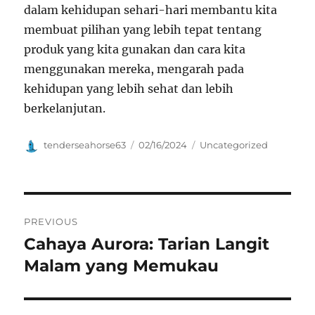
dalam kehidupan sehari-hari membantu kita
membuat pilihan yang lebih tepat tentang
produk yang kita gunakan dan cara kita
menggunakan mereka, mengarah pada
kehidupan yang lebih sehat dan lebih
berkelanjutan.
Author
Posted
Categories
tenderseahorse63
02/16/2024
Uncategorized
on
Navigasi
PREVIOUS
pos
Cahaya Aurora: Tarian Langit
Previous
post:
Malam yang Memukau