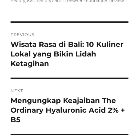
on
Beauty
,
KVD Beauty Lock-It Powder Foundation
,
Review
Navigasi
PREVIOUS
pos
Wisata Rasa di Bali: 10 Kuliner
Previous
post:
Lokal yang Bikin Lidah
Ketagihan
NEXT
Mengungkap Keajaiban The
Next
post:
Ordinary Hyaluronic Acid 2% +
B5