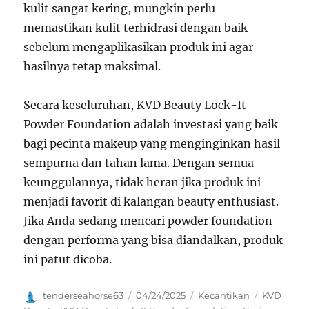
kulit sangat kering, mungkin perlu
memastikan kulit terhidrasi dengan baik
sebelum mengaplikasikan produk ini agar
hasilnya tetap maksimal.
Secara keseluruhan, KVD Beauty Lock-It
Powder Foundation adalah investasi yang baik
bagi pecinta makeup yang menginginkan hasil
sempurna dan tahan lama. Dengan semua
keunggulannya, tidak heran jika produk ini
menjadi favorit di kalangan beauty enthusiast.
Jika Anda sedang mencari powder foundation
dengan performa yang bisa diandalkan, produk
ini patut dicoba.
Author
Posted
Categories
Tags
tenderseahorse63
04/24/2025
Kecantikan
KVD