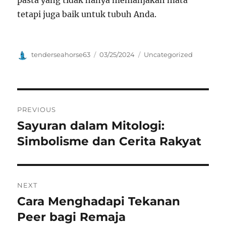
pasta yang tidak hanya memanjakan mata
tetapi juga baik untuk tubuh Anda.
Author
Posted
Categories
tenderseahorse63
03/25/2024
Uncategorized
on
Navigasi
PREVIOUS
pos
Sayuran dalam Mitologi:
Previous
post:
Simbolisme dan Cerita Rakyat
NEXT
Cara Menghadapi Tekanan
Next
post:
Peer bagi Remaja