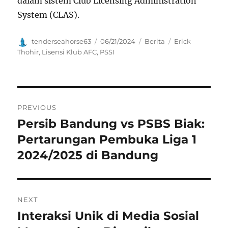
dalam sistem Club Licensing Administration
System (CLAS).
Author
Posted
Categories
Tags
tenderseahorse63
06/21/2024
Berita
Erick
on
Thohir
,
Lisensi Klub AFC
,
PSSI
Navigasi
PREVIOUS
pos
Persib Bandung vs PSBS Biak:
Previous
post:
Pertarungan Pembuka Liga 1
2024/2025 di Bandung
NEXT
Interaksi Unik di Media Sosial
Next