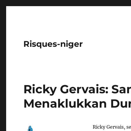
Risques-niger
Ricky Gervais: S
Menaklukkan Dun
Ricky Gervais, 