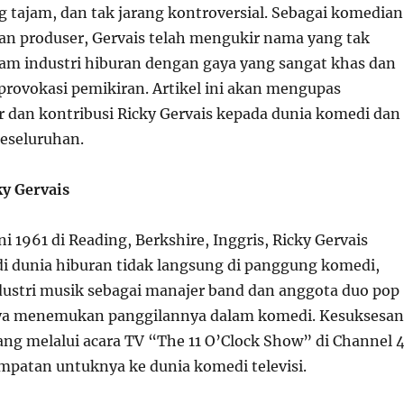
ng tajam, dan tak jarang kontroversial. Sebagai komedian
 dan produser, Gervais telah mengukir nama yang tak
am industri hiburan dengan gaya yang sangat khas dan
provokasi pemikiran. Artikel ini akan mengupas
er dan kontribusi Ricky Gervais kepada dunia komedi dan
keseluruhan.
ky Gervais
ni 1961 di Reading, Berkshire, Inggris, Ricky Gervais
di dunia hiburan tidak langsung di panggung komedi,
dustri musik sebagai manajer band dan anggota duo pop
ya menemukan panggilannya dalam komedi. Kesuksesan
ng melalui acara TV “The 11 O’Clock Show” di Channel 4
mpatan untuknya ke dunia komedi televisi.