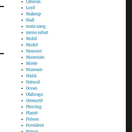
Liburan
Lord
Makeup
Mall
mata uang
menu sehat
Mobil
Model
Monster
Mountain
Movie
Museum
NASA
Natural
Ocean
Olahraga
Otomotif
Piercing
Planet
Poison
President
Prince