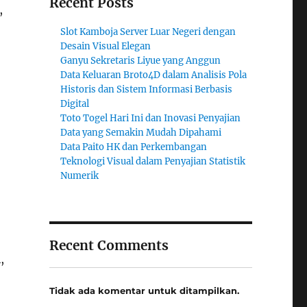
Recent Posts
,
Slot Kamboja Server Luar Negeri dengan
Desain Visual Elegan
Ganyu Sekretaris Liyue yang Anggun
Data Keluaran Broto4D dalam Analisis Pola
Historis dan Sistem Informasi Berbasis
Digital
Toto Togel Hari Ini dan Inovasi Penyajian
Data yang Semakin Mudah Dipahami
Data Paito HK dan Perkembangan
Teknologi Visual dalam Penyajian Statistik
Numerik
Recent Comments
,
Tidak ada komentar untuk ditampilkan.