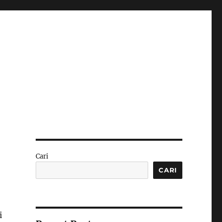
Cari
CARI
i