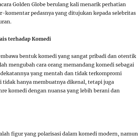
acara Golden Globe berulang kali menarik perhatian
-komentar pedasnya yang ditujukan kepada selebritas
uran.
ais terhadap Komedi
embawa bentuk komedi yang sangat pribadi dan otentik
telah mengubah cara orang memandang komedi sebagai
endekatannya yang mentah dan tidak terkompromi
 tidak hanya membuatnya dikenal, tetapi juga
re komedi dengan nuansa yang lebih berani dan
dalah figur yang polarisasi dalam komedi modern, namun