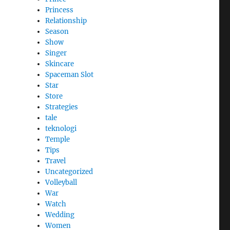
Princess
Relationship
Season
Show
Singer
Skincare
Spaceman Slot
Star
Store
Strategies
tale
teknologi
Temple
Tips
Travel
Uncategorized
Volleyball
War
Watch
Wedding
Women