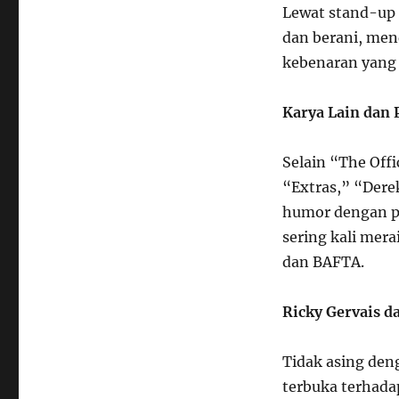
Lewat stand-up
dan berani, me
kebenaran yang
Karya Lain dan
Selain “The Offi
“Extras,” “Dere
humor dengan p
sering kali mer
dan BAFTA.
Ricky Gervais d
Tidak asing den
terbuka terhadap