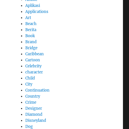
Aplikasi
Applications
Art
Beach
Berita
Book
Brand
Bridge
Caribbean
Cartoon
Celebrity
character
Child
City
Continuation
Country
Crime
Designer
Diamond
Disneyland
Dog