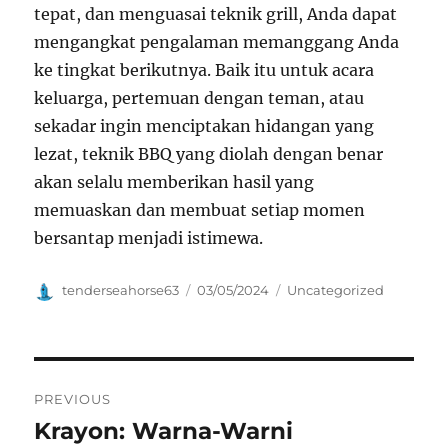
tepat, dan menguasai teknik grill, Anda dapat
mengangkat pengalaman memanggang Anda
ke tingkat berikutnya. Baik itu untuk acara
keluarga, pertemuan dengan teman, atau
sekadar ingin menciptakan hidangan yang
lezat, teknik BBQ yang diolah dengan benar
akan selalu memberikan hasil yang
memuaskan dan membuat setiap momen
bersantap menjadi istimewa.
Author
Posted
Categories
tenderseahorse63
03/05/2024
Uncategorized
on
Navigasi
PREVIOUS
pos
Krayon: Warna-Warni
Previous