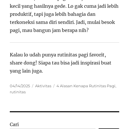
kecil yang hasilnya gede. Lo gak cuma jadi lebih
produktif, tapi juga lebih bahagia dan
terkoneksi sama diri sendiri. Jadi, mulai besok
pagi, mau bangun jam berapa nih?
Kalau lo udah punya rutinitas pagi favorit,
share dong! Siapa tau bisa jadi inspirasi buat
yang lain juga.
Posted
Categories
Tags
04/14/2025
Aktivitas
4 Alasan Kenapa Rutinitas Pagi
,
on
rutinitas
Cari