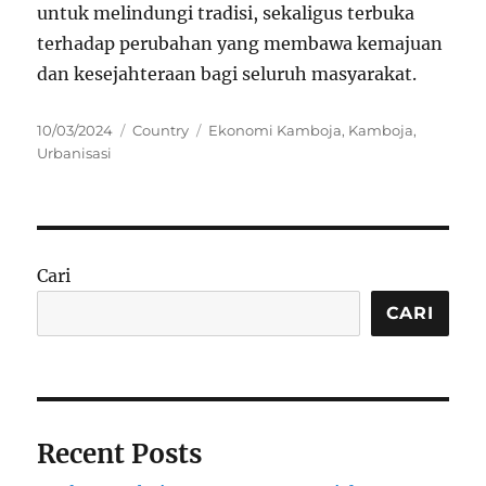
untuk melindungi tradisi, sekaligus terbuka
terhadap perubahan yang membawa kemajuan
dan kesejahteraan bagi seluruh masyarakat.
Posted
Categories
Tags
10/03/2024
Country
Ekonomi Kamboja
,
Kamboja
,
on
Urbanisasi
Cari
CARI
Recent Posts