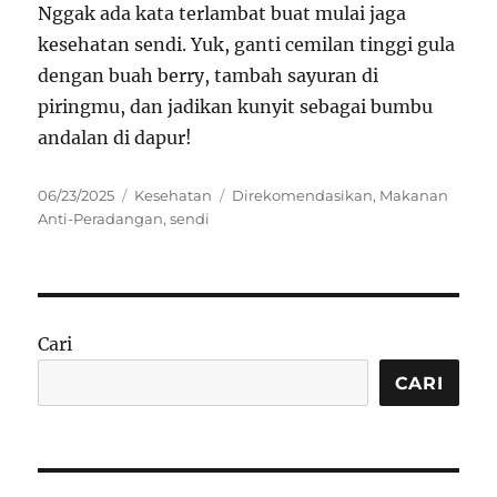
Nggak ada kata terlambat buat mulai jaga
kesehatan sendi. Yuk, ganti cemilan tinggi gula
dengan buah berry, tambah sayuran di
piringmu, dan jadikan kunyit sebagai bumbu
andalan di dapur!
Posted
Categories
Tags
06/23/2025
Kesehatan
Direkomendasikan
,
Makanan
on
Anti-Peradangan
,
sendi
Cari
CARI