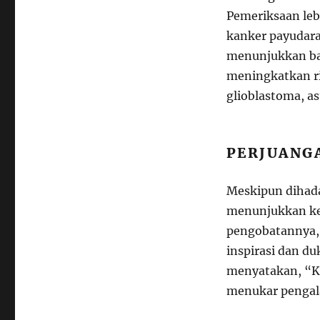
Pemeriksaan le
kanker payudara 
menunjukkan ba
meningkatkan ri
glioblastoma, a
PERJUANG
Meskipun dihada
menunjukkan ke
pengobatannya,
inspirasi dan d
menyatakan, “Ka
menukar pengala