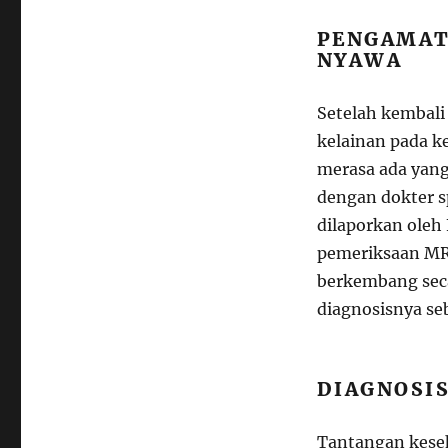
PENGAMAT
NYAWA
Setelah kembali
kelainan pada ke
merasa ada yang 
dengan dokter s
dilaporkan oleh
pemeriksaan MR
berkembang seca
diagnosisnya se
DIAGNOSI
Tantangan keseh