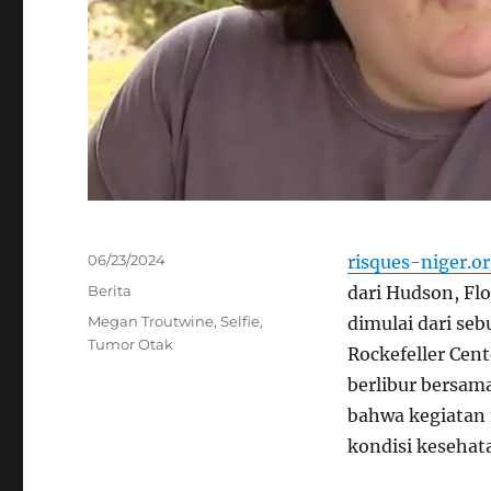
Posted
06/23/2024
risques-niger.o
on
Categories
Berita
dari Hudson, Fl
Tags
Megan Troutwine
,
Selfie
,
dimulai dari seb
Tumor Otak
Rockefeller Cent
berlibur bersam
bahwa kegiatan 
kondisi kesehat