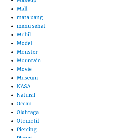
Mall
mata uang
menu sehat
Mobil
Model
Monster
Mountain
Movie
Museum
NASA
Natural
Ocean
Olahraga
Otomotif
Piercing
Planet