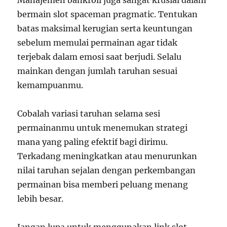
bermain slot spaceman pragmatic. Tentukan
batas maksimal kerugian serta keuntungan
sebelum memulai permainan agar tidak
terjebak dalam emosi saat berjudi. Selalu
mainkan dengan jumlah taruhan sesuai
kemampuanmu.
Cobalah variasi taruhan selama sesi
permainanmu untuk menemukan strategi
mana yang paling efektif bagi dirimu.
Terkadang meningkatkan atau menurunkan
nilai taruhan sejalan dengan perkembangan
permainan bisa memberi peluang menang
lebih besar.
Jangan lupa untuk menggunakan link slot