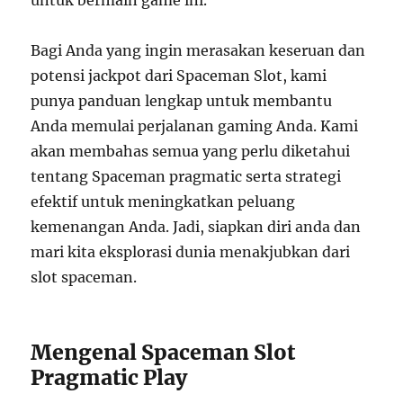
Bagi Anda yang ingin merasakan keseruan dan
potensi jackpot dari Spaceman Slot, kami
punya panduan lengkap untuk membantu
Anda memulai perjalanan gaming Anda. Kami
akan membahas semua yang perlu diketahui
tentang Spaceman pragmatic serta strategi
efektif untuk meningkatkan peluang
kemenangan Anda. Jadi, siapkan diri anda dan
mari kita eksplorasi dunia menakjubkan dari
slot spaceman.
Mengenal Spaceman Slot
Pragmatic Play