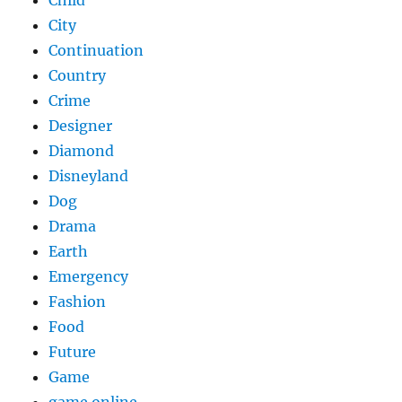
City
Continuation
Country
Crime
Designer
Diamond
Disneyland
Dog
Drama
Earth
Emergency
Fashion
Food
Future
Game
game online