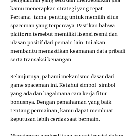
kamu menerapkan strategi yang tepat.
Pertama-tama, penting untuk memilih situs
spaceman yang terpercaya. Pastikan bahwa
platform tersebut memiliki lisensi resmi dan
ulasan positif dari pemain lain. Ini akan
membantu memastikan keamanan data pribadi
serta transaksi keuangan.
Selanjutnya, pahami mekanisme dasar dari
game spaceman ini. Ketahui simbol-simbol
yang ada dan bagaimana cara kerja fitur
bonusnya. Dengan pemahaman yang baik
tentang permainan, kamu dapat membuat
keputusan lebih cerdas saat bermain.
Manajemen bankroll juga sangat krusial dalam