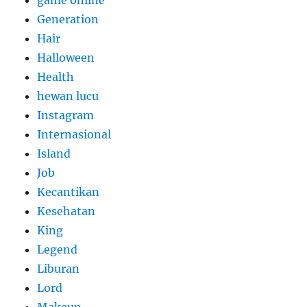
Generation
Hair
Halloween
Health
hewan lucu
Instagram
Internasional
Island
Job
Kecantikan
Kesehatan
King
Legend
Liburan
Lord
Makeup