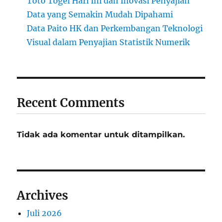
Toto Togel Hari Ini dan Inovasi Penyajian
Data yang Semakin Mudah Dipahami
Data Paito HK dan Perkembangan Teknologi
Visual dalam Penyajian Statistik Numerik
Recent Comments
Tidak ada komentar untuk ditampilkan.
Archives
Juli 2026