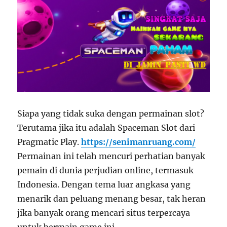
Siapa yang tidak suka dengan permainan slot?
Terutama jika itu adalah Spaceman Slot dari
Pragmatic Play.
https://senimanruang.com/
Permainan ini telah mencuri perhatian banyak
pemain di dunia perjudian online, termasuk
Indonesia. Dengan tema luar angkasa yang
menarik dan peluang menang besar, tak heran
jika banyak orang mencari situs terpercaya
untuk bermain game ini.