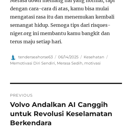
Merasa down memang hal yang normal, tapi
dengan cara-cara di atas, kamu bisa mulai
mengatasi rasa itu dan menemukan kembali
semangat hidup. Semoga tips dari risques-
niger.org ini membantu kamu bangkit dan
terus maju setiap hari.
Author
Posted
Categories
Tags
tenderseahorse63
06/14/2025
Kesehatan
on
Memotivasi Diri Sendiri
,
Merasa Sedih
,
motivasi
Navigasi
PREVIOUS
pos
Volvo Andalkan AI Canggih
Previous
post:
untuk Revolusi Keselamatan
Berkendara