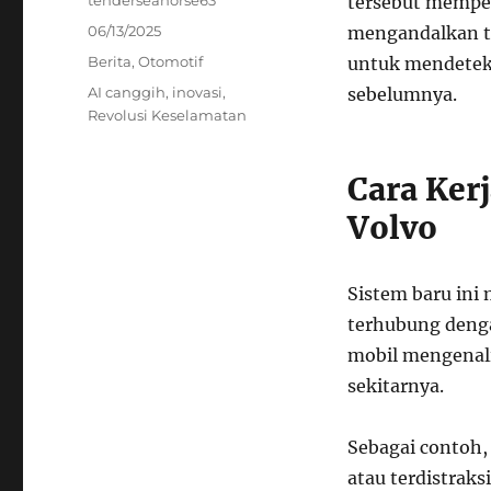
tersebut memper
Posted
06/13/2025
mengandalkan te
on
Categories
Berita
,
Otomotif
untuk mendeteks
Tags
AI canggih
,
inovasi
,
sebelumnya.
Revolusi Keselamatan
Cara Ker
Volvo
Sistem baru ini
terhubung deng
mobil mengenali 
sekitarnya.
Sebagai contoh,
atau terdistraks