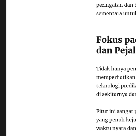
peringatan dan 
sementara untu
Fokus p
dan Peja
Tidak hanya pen
memperhatikan 
teknologi predi
di sekitarnya d
Fitur ini sangat
yang penuh keju
waktu nyata dan