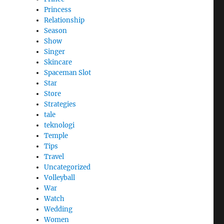
Princess
Relationship
Season
Show
Singer
Skincare
Spaceman Slot
Star
Store
Strategies
tale
teknologi
Temple
Tips
Travel
Uncategorized
Volleyball
War
Watch
Wedding
Women