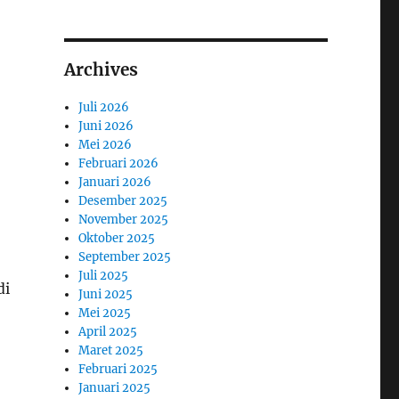
Archives
Juli 2026
Juni 2026
Mei 2026
Februari 2026
Januari 2026
Desember 2025
November 2025
Oktober 2025
September 2025
Juli 2025
di
Juni 2025
Mei 2025
April 2025
Maret 2025
Februari 2025
Januari 2025