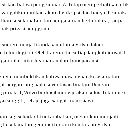
astikan bahwa penggunaan AI tetap memperhatikan eti
ta yang dikumpulkan akan dienkripsi dan hanya digunak
tkan keselamatan dan pengalaman berkendara, tanpa
ak privasi pengguna.
nsumen menjadi landasan utama Volvo dalam
eknologi ini. Oleh karena itu, setiap langkah inovatif
ngan nilai-nilai keamanan dan transparansi.
u Volvo membuktikan bahwa masa depan keselamatan
at bergantung pada kecerdasan buatan. Dengan
 proaktif, Volvo berhasil menciptakan solusi teknologi
a canggih, tetapi juga sangat manusiawi.
kan lagi sekadar fitur tambahan, melainkan menjadi
 keselamatan generasi terbaru kendaraan Volvo.