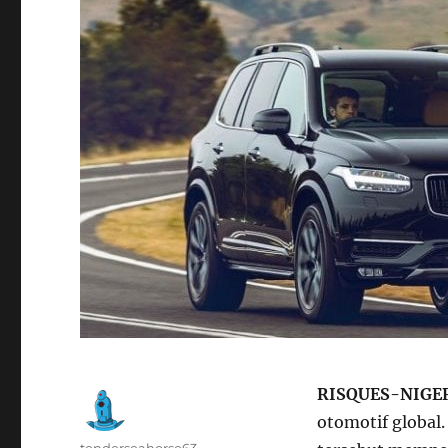
RISQUES-NIGE
otomotif global.
Author
tenderseahorse63