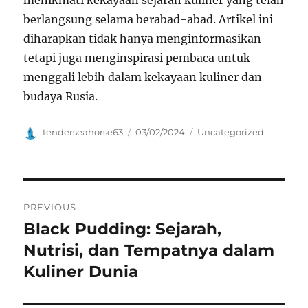
menikmati kekayaan sejarah kuliner yang telah
berlangsung selama berabad-abad. Artikel ini
diharapkan tidak hanya menginformasikan
tetapi juga menginspirasi pembaca untuk
menggali lebih dalam kekayaan kuliner dan
budaya Rusia.
Author
Posted
Categories
tenderseahorse63
03/02/2024
Uncategorized
on
Navigasi
PREVIOUS
pos
Black Pudding: Sejarah,
Previous
post:
Nutrisi, dan Tempatnya dalam
Kuliner Dunia