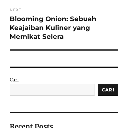
NEXT
Blooming Onion: Sebuah
Next
post:
Keajaiban Kuliner yang
Memikat Selera
Cari
CARI
Recent Posts