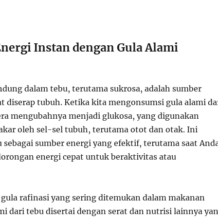
nergi Instan dengan Gula Alami
ndung dalam tebu, terutama sukrosa, adalah sumber
t diserap tubuh. Ketika kita mengonsumsi gula alami da
era mengubahnya menjadi glukosa, yang digunakan
kar oleh sel-sel tubuh, terutama otot dan otak. Ini
 sebagai sumber energi yang efektif, terutama saat And
ongan energi cepat untuk beraktivitas atau
gula rafinasi yang sering ditemukan dalam makanan
mi dari tebu disertai dengan serat dan nutrisi lainnya ya