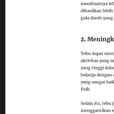
membuatnya lebi
dihasilkan lebi
gula darah yang 
2.
Meningka
Tebu dapat memb
aktivitas yang
yang tinggi dal
bekerja dengan 
yang sangat baik
fisik.
Selain itu, teb
menggantikan en