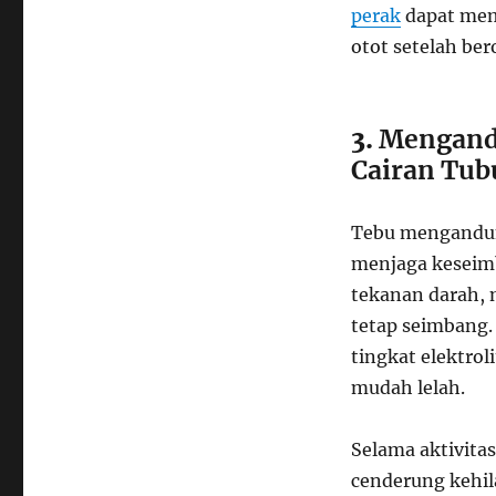
perak
dapat mem
otot setelah ber
3.
Mengandu
Cairan Tub
Tebu mengandun
menjaga keseim
tekanan darah, 
tetap seimbang.
tingkat elektrol
mudah lelah.
Selama aktivitas
cenderung kehil