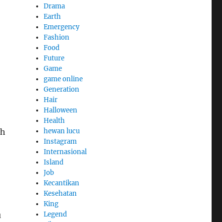
Drama
Earth
Emergency
Fashion
Food
Future
Game
game online
Generation
Hair
Halloween
Health
uh
hewan lucu
Instagram
Internasional
Island
Job
Kecantikan
Kesehatan
King
u
Legend