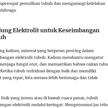
percepat pemulihan tubuh dan mengurangi kelelahan
olahraga.
ng Elektrolit untuk Keseimbangan
uh
g kalium, mineral yang berperan penting dalam
bangan elektrolit tubuh. Kalium membantu mengatur
menjaga fungsi otot, dan memastikan bahwa cairan tub
 Ketika tubuh terhidrasi dengan baik dan memiliki
it yang tepat, kita merasa lebih bertenaga dan tidak
 fisik yang intens atau di bawah cuaca panas, tubuh
angan elektrolit melalui keringat. Mengonsumsi jus teb