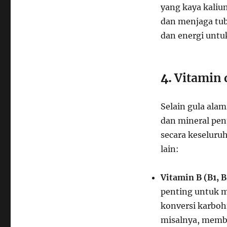
yang kaya kaliu
dan menjaga tub
dan energi untuk
4.
Vitamin 
Selain gula ala
dan mineral pe
secara keseluru
lain:
Vitamin B (B1, B
penting untuk m
konversi karbohi
misalnya, memb