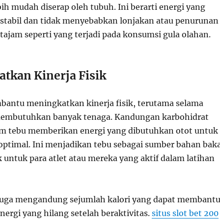
h mudah diserap oleh tubuh. Ini berarti energi yang
h stabil dan tidak menyebabkan lonjakan atau penurunan
tajam seperti yang terjadi pada konsumsi gula olahan.
tkan Kinerja Fisik
antu meningkatkan kinerja fisik, terutama selama
 membutuhkan banyak tenaga. Kandungan karbohidrat
am tebu memberikan energi yang dibutuhkan otot untuk
optimal. Ini menjadikan tebu sebagai sumber bahan bak
 untuk para atlet atau mereka yang aktif dalam latihan
u juga mengandung sejumlah kalori yang dapat membant
ergi yang hilang setelah beraktivitas.
situs slot bet 200