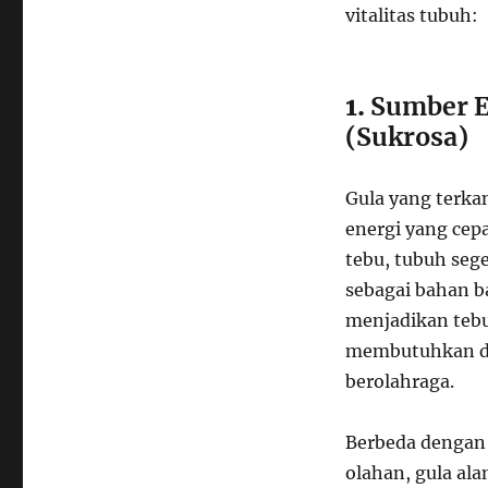
vitalitas tubuh:
1.
Sumber E
(Sukrosa)
Gula yang terka
energi yang cepa
tebu, tubuh seg
sebagai bahan ba
menjadikan tebu
membutuhkan dor
berolahraga.
Berbeda dengan 
olahan, gula ala