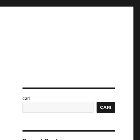
Cari
g
CARI