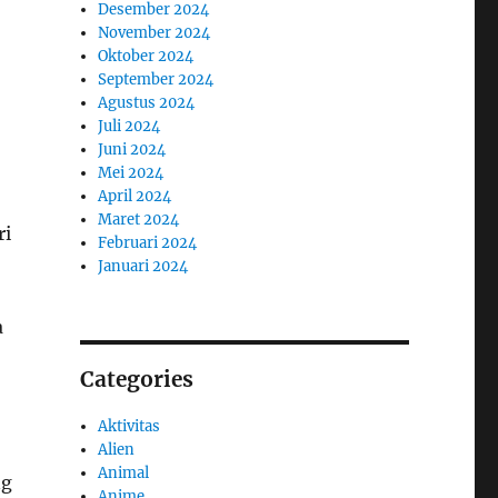
Desember 2024
November 2024
Oktober 2024
September 2024
Agustus 2024
Juli 2024
Juni 2024
Mei 2024
April 2024
Maret 2024
ri
Februari 2024
Januari 2024
a
Categories
Aktivitas
Alien
Animal
ng
Anime