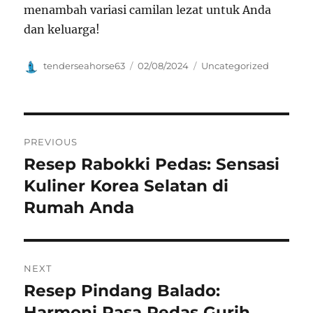
menambah variasi camilan lezat untuk Anda
dan keluarga!
Author
Posted
Categories
tenderseahorse63
02/08/2024
Uncategorized
on
Navigasi
PREVIOUS
pos
Resep Rabokki Pedas: Sensasi
Previous
post:
Kuliner Korea Selatan di
Rumah Anda
NEXT
Resep Pindang Balado:
Next
post:
Harmoni Rasa Pedas Gurih