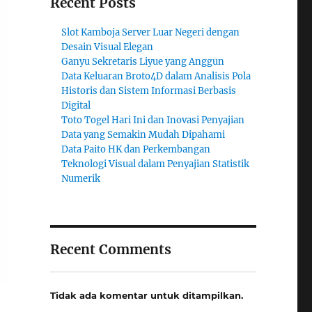
Recent Posts
Slot Kamboja Server Luar Negeri dengan
Desain Visual Elegan
Ganyu Sekretaris Liyue yang Anggun
Data Keluaran Broto4D dalam Analisis Pola
Historis dan Sistem Informasi Berbasis
Digital
Toto Togel Hari Ini dan Inovasi Penyajian
Data yang Semakin Mudah Dipahami
Data Paito HK dan Perkembangan
Teknologi Visual dalam Penyajian Statistik
Numerik
Recent Comments
Tidak ada komentar untuk ditampilkan.