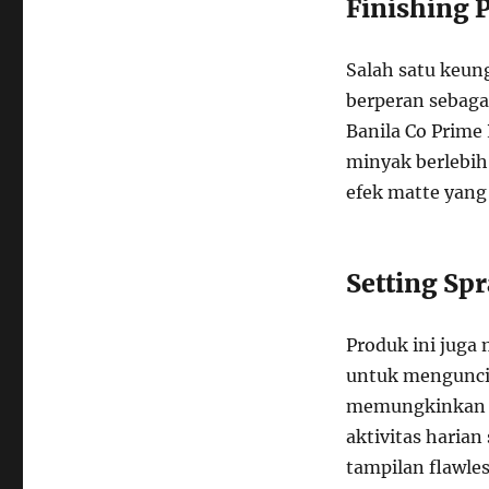
Finishing 
Salah satu keun
berperan sebaga
Banila Co Prime
minyak berlebih
efek matte yang 
Setting Sp
Produk ini juga 
untuk mengunci 
memungkinkan m
aktivitas haria
tampilan flawles