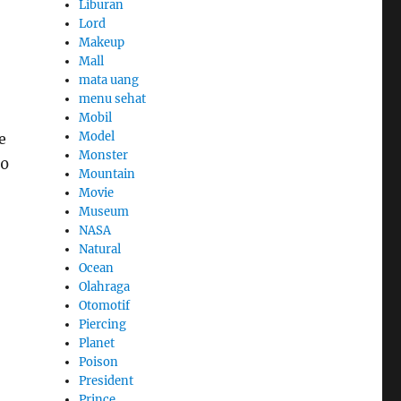
Liburan
Lord
Makeup
Mall
mata uang
menu sehat
Mobil
Model
e
Monster
30
Mountain
Movie
Museum
NASA
Natural
Ocean
Olahraga
Otomotif
Piercing
Planet
Poison
President
Prince