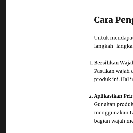
Cara Pen
Untuk mendapat
langkah-langkah
Bersihkan Waja
Pastikan wajah
produk ini. Hal 
Aplikasikan Pri
Gunakan produk 
menggunakan tan
bagian wajah me