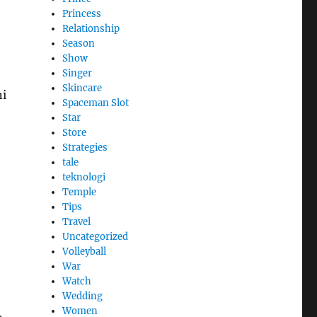
Princess
Relationship
Season
Show
Singer
Skincare
ni
Spaceman Slot
Star
Store
Strategies
tale
teknologi
Temple
Tips
Travel
Uncategorized
Volleyball
War
Watch
Wedding
Women