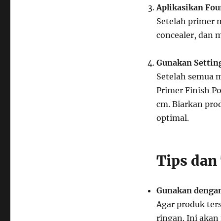
Aplikasikan Fo
Setelah primer 
concealer, dan 
Gunakan Settin
Setelah semua m
Primer Finish Po
cm. Biarkan pro
optimal.
Tips dan
Gunakan dengan
Agar produk ter
ringan. Ini aka