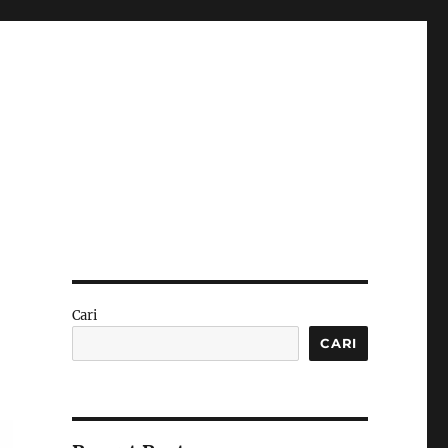
Cari
CARI