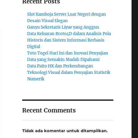
Recent Posts
Slot Kamboja Server Luar Negeri dengan
Desain Visual Elegan
Ganyu Sekretaris Liyue yang Anggun
Data Keluaran Broto4D dalam Analisis Pola
Historis dan Sistem Informasi Berbasis
Digital
Toto Togel Hari Ini dan Inovasi Penyajian
Data yang Semakin Mudah Dipahami
Data Paito HK dan Perkembangan
Teknologi Visual dalam Penyajian Statistik
Numerik
Recent Comments
Tidak ada komentar untuk ditampilkan.