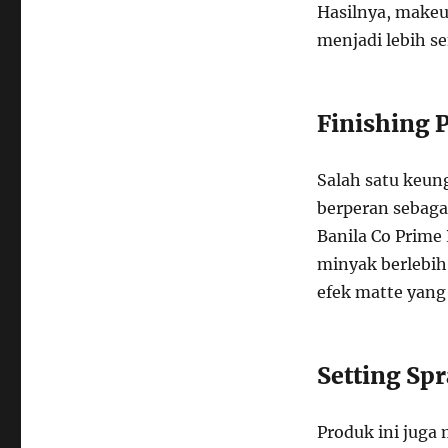
Hasilnya, makeu
menjadi lebih s
Finishing 
Salah satu keun
berperan sebaga
Banila Co Prime
minyak berlebih
efek matte yang 
Setting Sp
Produk ini juga 