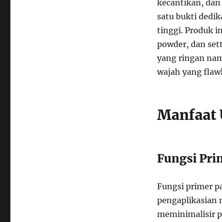
kecantikan, dan
satu bukti dedi
tinggi. Produk 
powder, dan set
yang ringan nam
wajah yang flaw
Manfaat
Fungsi Pri
Fungsi primer p
pengaplikasian 
meminimalisir p