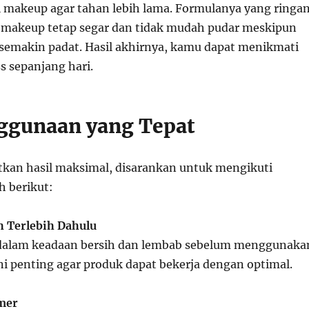
makeup agar tahan lebih lama. Formulanya yang ringa
akeup tetap segar dan tidak mudah pudar meskipun
n semakin padat. Hasil akhirnya, kamu dapat menikmati
s sepanjang hari.
ggunaan yang Tepat
kan hasil maksimal, disarankan untuk mengikuti
 berikut:
h Terlebih Dahulu
 dalam keadaan bersih dan lembab sebelum menggunaka
ini penting agar produk dapat bekerja dengan optimal.
mer