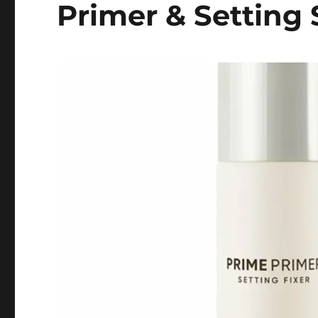
Primer & Setting 