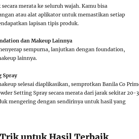
secara merata ke seluruh wajah. Kamu bisa
gan atau alat aplikator untuk memastikan setiap
ndapatkan lapisan tipis produk.
undation dan Makeup Lainnya
menyerap sempurna, lanjutkan dengan foundation,
makeup lainnya.
g Spray
akeup selesai diaplikasikan, semprotkan Banila Co Prim
wder Setting Spray secara merata dari jarak sekitar 20-
duk mengering dengan sendirinya untuk hasil yang
 Trik untuk Hasil Terbaik