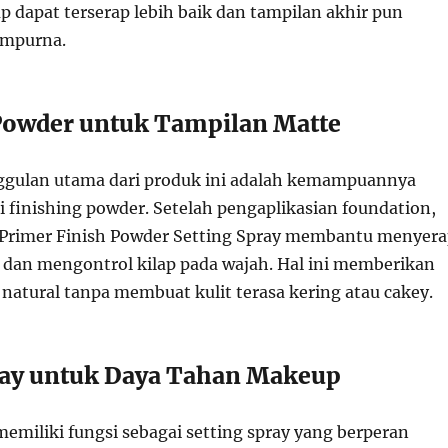
p dapat terserap lebih baik dan tampilan akhir pun
empurna.
Powder untuk Tampilan Matte
ggulan utama dari produk ini adalah kemampuannya
i finishing powder. Setelah pengaplikasian foundation,
 Primer Finish Powder Setting Spray membantu menyer
 dan mengontrol kilap pada wajah. Hal ini memberikan
natural tanpa membuat kulit terasa kering atau cakey.
ray untuk Daya Tahan Makeup
memiliki fungsi sebagai setting spray yang berperan