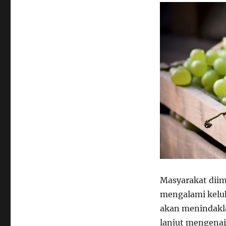
Masyarakat dii
mengalami kelu
akan menindakla
lanjut mengenai