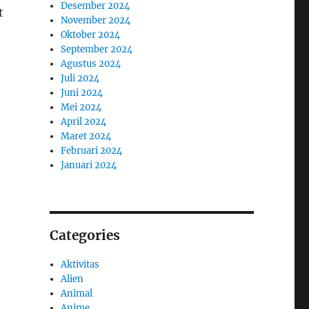
Desember 2024
t
November 2024
Oktober 2024
September 2024
Agustus 2024
Juli 2024
Juni 2024
Mei 2024
April 2024
Maret 2024
Februari 2024
Januari 2024
Categories
Aktivitas
Alien
Animal
Anime