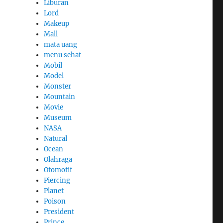
Liburan
Lord
Makeup
Mall
mata uang
menu sehat
Mobil
Model
Monster
Mountain
Movie
Museum
NASA
Natural
Ocean
Olahraga
Otomotif
Piercing
Planet
Poison
President
Prince