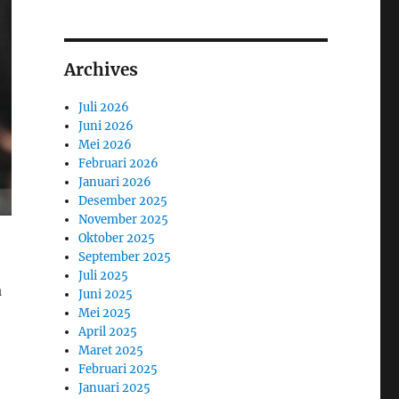
Archives
Juli 2026
Juni 2026
Mei 2026
Februari 2026
Januari 2026
Desember 2025
November 2025
Oktober 2025
September 2025
Juli 2025
a
Juni 2025
Mei 2025
April 2025
Maret 2025
Februari 2025
Januari 2025