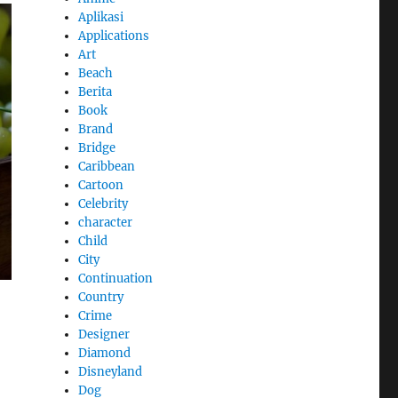
Aplikasi
Applications
Art
Beach
Berita
Book
Brand
Bridge
Caribbean
Cartoon
Celebrity
character
Child
City
Continuation
Country
Crime
Designer
Diamond
Disneyland
Dog