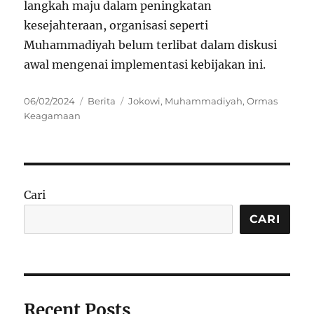
langkah maju dalam peningkatan
kesejahteraan, organisasi seperti
Muhammadiyah belum terlibat dalam diskusi
awal mengenai implementasi kebijakan ini.
Posted
Categories
Tags
06/02/2024
Berita
Jokowi
,
Muhammadiyah
,
Ormas
on
Keagamaan
Cari
CARI
Recent Posts